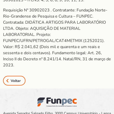
30902023 – ITENS: 4, 5, 6, 8, 9, 10, 11, 13.
Requisição Nº 30902023 . Contratante: Fundação Norte-
Rio-Grandense de Pesquisa e Cultura – FUNPEC.
Contratada: DIDÁTICA ARTIGOS PARA LABORATÓRIO
LTDA. Objeto: AQUISIÇÃO DE MATERIAL
LABORATORIAL. Projeto:
FUNPEC/UFRN/PETROGAL/CAT4METMIX (1252021).
Valor: R$ 2.041,62 (Dois mil e quarenta e um reais e
sessenta e dois centavos). Fundamento legal: Art. 26,
Inciso II do Decreto nº 8.241/14. Natal/RN, 31 de março de
2023.
Voltar
Avenida Senador Salgado Filho, 3000 Campus Universitário - Lagoa