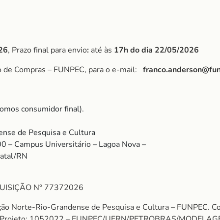
26
, Prazo final para envio
:
até às
17h do dia 22/05/2026
po de Compras – FUNPEC, para o e-mail:
franco.anderson@fun
omos consumidor final).
nse de Pesquisa e Cultura
00 – Campus Universitário – Lagoa Nova –
Natal/RN
UISIÇÃO N° 77372026
ação Norte-Rio-Grandense de Pesquisa e Cultura – FUNPEC. 
. Projeto: 1052022 – FUNPEC/UFRN/PETROBRAS/MODELAGEM