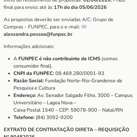
Início do recebimento de propostas:
02/06/2026
, Prazo
final para envio
:
até às
17h do dia 05/06/2026
As propostas deverão ser enviadas A/C: Grupo de
Compras – FUNPEC, para o e-mail:
alessandra.pessoa@funpec.br
Informações adicionais:
A
FUNPEC é não contribuinte de ICMS
(somos
consumidor final).
CNPJ da FUNPEC:
08.469.280/0001-93
Razão Social:
Fundação Norte-Rio-Grandense de
Pesquisa e Cultura
Endereço:
Av. Senador Salgado Filho, 3000 – Campus
Universitário – Lagoa Nova –
Caixa Postal 1540 – CEP: 59078-900 – Natal/RN
Telefone:
(84) 3092-9200
EXTRATO DE CONTRATAÇÃO DIRETA – REQUISIÇÃO