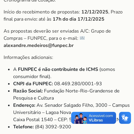
Cronograma da Cotação:
Início do recebimento de propostas:
12/12/2025
, Prazo
final para envio
:
até às
17h do dia 17/12/2025
As propostas deverão ser enviadas A/C: Grupo de
Compras – FUNPEC, para o e-mail:
alexandre.medeiros@funpec.br
Informações adicionais:
A
FUNPEC é não contribuinte de ICMS
(somos
consumidor final).
CNPJ da FUNPEC:
08.469.280/0001-93
Razão Social:
Fundação Norte-Rio-Grandense de
Pesquisa e Cultura
Endereço:
Av. Senador Salgado Filho, 3000 – Campus
Universitário – Lagoa Nova –
Caixa Postal 1540 – CEP: 59078-900 – Natal/RN
Telefone:
(84) 3092-9200