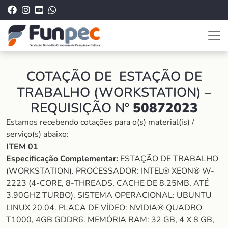
COTAÇÃO DE ESTAÇÃO DE
TRABALHO (WORKSTATION) –
REQUISIÇÃO Nº
50872023
Estamos recebendo cotações para o(s) material(is) /
serviço(s) abaixo:
ITEM 01
Especificação Complementar:
ESTAÇÃO DE TRABALHO
(WORKSTATION). PROCESSADOR: INTEL® XEON® W-
2223 (4-CORE, 8-THREADS, CACHE DE 8.25MB, ATÉ
3.90GHZ TURBO). SISTEMA OPERACIONAL: UBUNTU
LINUX 20.04. PLACA DE VÍDEO: NVIDIA® QUADRO
T1000, 4GB GDDR6. MEMÓRIA RAM: 32 GB, 4 X 8 GB,