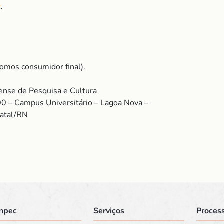
r
.
omos consumidor final).
nse de Pesquisa e Cultura
00 – Campus Universitário – Lagoa Nova –
Natal/RN
npec
Serviços
Process