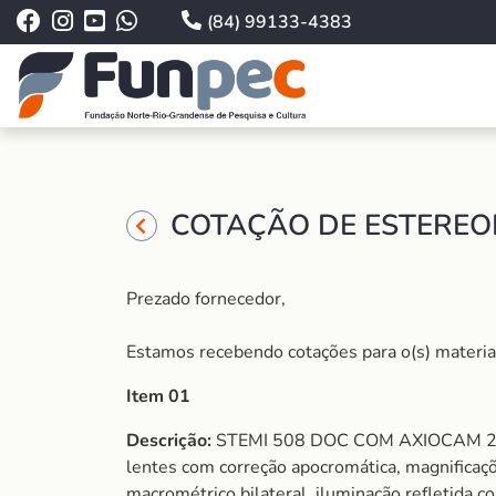
(84) 99133-4383
COTAÇÃO DE ESTEREOM
Prezado fornecedor,
Estamos recebendo cotações para o(s) material 
Item 01
Descrição:
STEMI 508 DOC COM AXIOCAM 212 Es
lentes com correção apocromática, magnificaçõe
macrométrico bilateral, iluminação refletida 