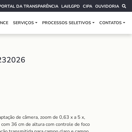
PORTAL DA TRANSPARÊNCIA
LAI/LGPD
CIPA
OUVIDORIA
ANCE
SERVIÇOS
PROCESSOS SELETIVOS
CONTATOS
232026
ação de câmera, zoom de 0,63 x a 5 x,
na com 36 cm de altura com controle de foco
ação transmitida para campo claro e campo