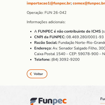
importacao1@funpec.br
;
comex@funpec.b
Operação: FUN 26-042
Informações adicionais:
A
FUNPEC é não contribuinte de ICMS
(s
CNPJ da FUNPEC:
08.469.280/0001-93
Razão Social:
Fundação Norte-Rio-Grande
Endereço:
Av. Senador Salgado Filho, 30
Caixa Postal 1540 – CEP: 59078-900 – 
Telefone:
(84) 3092-9200
Voltar
Fu