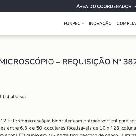
ÁREA DO COORDENADOR
FUNPEC
INOVAÇÃO
COMPLI
ICROSCÓPIO – REQUISIÇÃO Nº 38
(is) abaixo:
tereomicroscópio binocular com entrada vertical para adapt
s entre 6,3 x e 50 x,oculares focalizáveis de 10 x / 23, colu
com spot LED duplo em su- porte tipo pescoço de ganso, ilumin