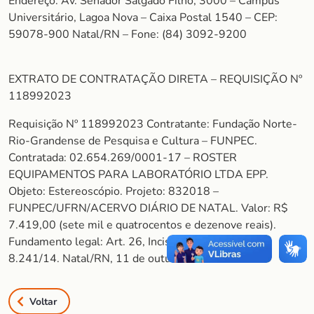
Endereço: Av. Senador Salgado Filho, 3000 – Campus
Universitário, Lagoa Nova – Caixa Postal 1540 – CEP:
59078-900 Natal/RN – Fone: (84) 3092-9200
EXTRATO DE CONTRATAÇÃO DIRETA – REQUISIÇÃO Nº
118992023
Requisição Nº 118992023 Contratante: Fundação Norte-
Rio-Grandense de Pesquisa e Cultura – FUNPEC.
Contratada: 02.654.269/0001-17 – ROSTER
EQUIPAMENTOS PARA LABORATÓRIO LTDA EPP.
Objeto: Estereoscópio. Projeto: 832018 –
FUNPEC/UFRN/ACERVO DIÁRIO DE NATAL. Valor: R$
7.419,00 (sete mil e quatrocentos e dezenove reais).
Fundamento legal: Art. 26, Inciso II do Decreto nº
8.241/14. Natal/RN, 11 de outubro de 2023.
Voltar