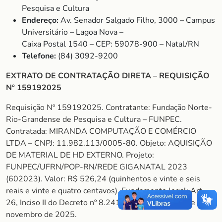
Pesquisa e Cultura
Endereço:
Av. Senador Salgado Filho, 3000 – Campus
Universitário – Lagoa Nova –
Caixa Postal 1540 – CEP: 59078-900 – Natal/RN
Telefone:
(84) 3092-9200
EXTRATO DE CONTRATAÇÃO DIRETA – REQUISIÇÃO
Nº 159192025
Requisição Nº 159192025. Contratante: Fundação Norte-
Rio-Grandense de Pesquisa e Cultura – FUNPEC.
Contratada: MIRANDA COMPUTAÇÃO E COMÉRCIO
LTDA – CNPJ: 11.982.113/0005-80. Objeto: AQUISIÇÃO
DE MATERIAL DE HD EXTERNO. Projeto:
FUNPEC/UFRN/POP-RN/REDE GIGANATAL 2023
(602023). Valor: R$ 526,24 (quinhentos e vinte e seis
reais e vinte e quatro centavos). Fundamento legal: Art.
26, Inciso II do Decreto nº 8.241/14. Natal/RN, 06 de
novembro de 2025.