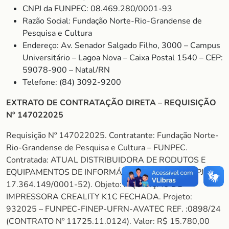
CNPJ da FUNPEC: 08.469.280/0001-93
Razão Social: Fundação Norte-Rio-Grandense de
Pesquisa e Cultura
Endereço: Av. Senador Salgado Filho, 3000 – Campus
Universitário – Lagoa Nova – Caixa Postal 1540 – CEP:
59078-900 – Natal/RN
Telefone: (84) 3092-9200
EXTRATO DE CONTRATAÇÃO DIRETA – REQUISIÇÃO
Nº 147022025
Requisição Nº 147022025. Contratante: Fundação Norte-
Rio-Grandense de Pesquisa e Cultura – FUNPEC.
Contratada: ATUAL DISTRIBUIDORA DE RODUTOS E
EQUIPAMENTOS DE INFORMÁTICA EIRELI ME (CNPJ
17.364.149/0001-52). Objeto: AQUISIÇÃO DE
IMPRESSORA CREALITY K1C FECHADA. Projeto:
932025 – FUNPEC-FINEP-UFRN-AVATEC REF. :0898/24
(CONTRATO Nº 11725.11.0124). Valor: R$ 15.780,00