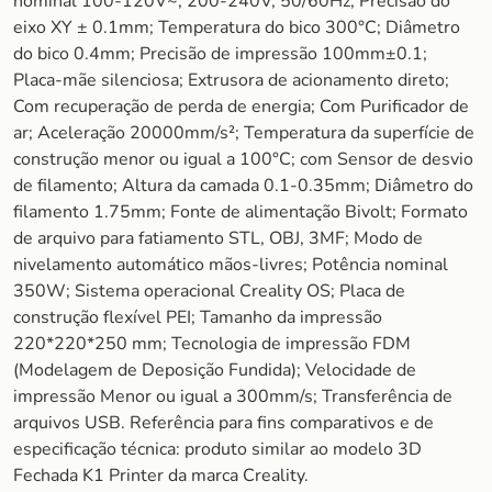
nominal 100-120V~, 200-240V, 50/60Hz; Precisão do
eixo XY ± 0.1mm; Temperatura do bico 300°C; Diâmetro
do bico 0.4mm; Precisão de impressão 100mm±0.1;
Placa-mãe silenciosa; Extrusora de acionamento direto;
Com recuperação de perda de energia; Com Purificador de
ar; Aceleração 20000mm/s²; Temperatura da superfície de
construção menor ou igual a 100°C; com Sensor de desvio
de filamento; Altura da camada 0.1-0.35mm; Diâmetro do
filamento 1.75mm; Fonte de alimentação Bivolt; Formato
de arquivo para fatiamento STL, OBJ, 3MF; Modo de
nivelamento automático mãos-livres; Potência nominal
350W; Sistema operacional Creality OS; Placa de
construção flexível PEI; Tamanho da impressão
220*220*250 mm; Tecnologia de impressão FDM
(Modelagem de Deposição Fundida); Velocidade de
impressão Menor ou igual a 300mm/s; Transferência de
arquivos USB. Referência para fins comparativos e de
especificação técnica: produto similar ao modelo 3D
Fechada K1 Printer da marca Creality.