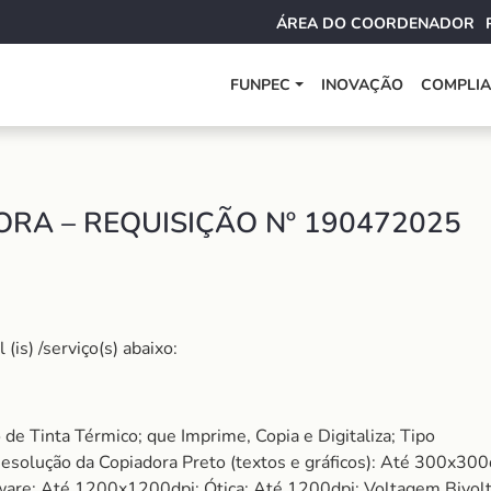
ÁREA DO COORDENADOR
FUNPEC
INOVAÇÃO
COMPLI
RA – REQUISIÇÃO Nº 190472025
is) /serviço(s) abaixo:
de Tinta Térmico; que Imprime, Copia e Digitaliza; Tipo
esolução da Copiadora Preto (textos e gráficos): Até 300x300d
are: Até 1200x1200dpi; Ótica: Até 1200dpi; Voltagem Bivolt