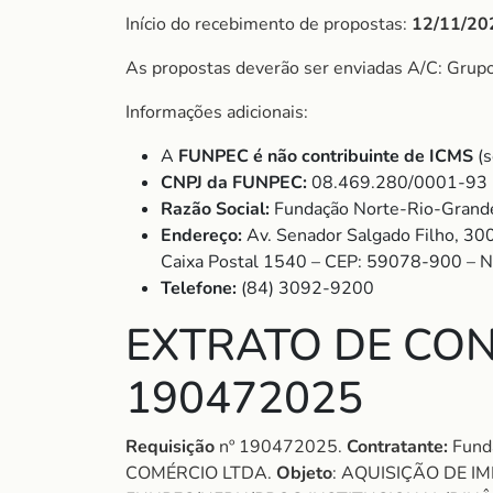
Início do recebimento de propostas:
12/11/20
As propostas deverão ser enviadas A/C: Grup
Informações adicionais:
A
FUNPEC é não contribuinte de ICMS
(s
CNPJ da FUNPEC:
08.469.280/0001-93
Razão Social:
Fundação Norte-Rio-Grande
Endereço:
Av. Senador Salgado Filho, 30
Caixa Postal 1540 – CEP: 59078-900 – 
Telefone:
(84) 3092-9200
EXTRATO DE CON
190472025
Requisição
nº 190472025.
Contratante:
Funda
COMÉRCIO LTDA.
Objeto
: AQUISIÇÃO DE 