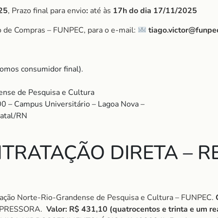
25
, Prazo final para envio
:
até às
17h do dia 17/11/2025
o de Compras – FUNPEC, para o e-mail:
tiago.victor@funpe
omos consumidor final).
nse de Pesquisa e Cultura
00 – Campus Universitário – Lagoa Nova –
Natal/RN
TRATAÇÃO DIRETA – RE
ção Norte-Rio-Grandense de Pesquisa e Cultura – FUNPEC.
IMPRESSORA.
Valor: R$ 431,10 (quatrocentos e trinta e um re