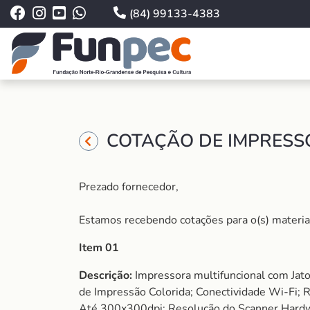
(84) 99133-4383
COTAÇÃO DE IMPRESSO
Prezado fornecedor,
Estamos recebendo cotações para o(s) material (
Item 01
Descrição:
Impressora multifuncional com Jato 
de Impressão Colorida; Conectividade Wi-Fi; R
Até 300x300dpi; Resolução do Scanner Hardw