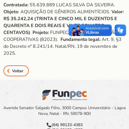
Contratada:
55.639.889 LUCAS SILVA DA SILVEIRA.
Objeto
: AQUISIÇÃO DE GÊNEROS ALIMENTÍCIOS.
Valor:
R$ 35.242,24 (TRINTA E CINCO MIL E DUZENTOS E
QUARENTA E DOIS REAIS E VINTE EQUATRO
CENTAVOS)
.
Projeto:
FUNPEC/UFRN/INCRA/GESTÃO DE
COOPERATIVAS (82023).
Fundamento legal:
Art. 9, §3
do Decreto nº 8.241/14. Natal/RN, 19 de novembro de
2025.
Voltar
Avenida Senador Salgado Filho, 3000 Campus Universitário - Lagoa
Nova, Natal - RN, 59078-900
(84) 99133-4383