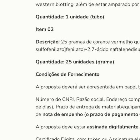
western blotting, além de estar amparado po
Quantidade:
1 unidade (tubo)
Item 02
Descrição:
25 gramas de corante vermelho que 
sulfofenilazo]fenilazo)-2,7-ácido naftalenedisu
Quantidade:
25 unidades (grama)
Condições de Fornecimento
A proposta deverá ser apresentada em papel t
Número do CNPJ, Razão social, Endereço comple
de dias), Prazo de entrega de material/equip
de
nota de empenho (o prazo de pagamento é 
A proposta deve estar
assinada digitalmente
Certificado Digital com token ou Assinatura el