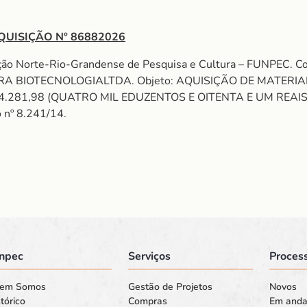
QUISIÇÃO Nº 86882026
ação Norte-Rio-Grandense de Pesquisa e Cultura – FUNPEC. 
 BIOTECNOLOGIALTDA. Objeto: AQUISIÇÃO DE MATERIAL 
 4.281,98 (QUATRO MIL EDUZENTOS E OITENTA E UM REAI
o nº 8.241/14.
npec
Serviços
Process
em Somos
Gestão de Projetos
Novos
tórico
Compras
Em and