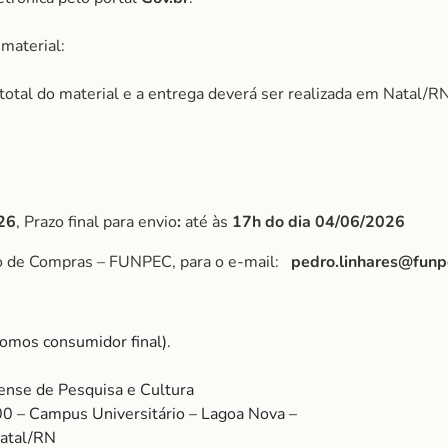
material:
r total do material e a entrega deverá ser realizada em Natal/RN
26
, Prazo final para envio
:
até às
17h do dia 04/06/2026
po de Compras – FUNPEC, para o e-mail:
pedro.linhares@funp
omos consumidor final).
nse de Pesquisa e Cultura
00 – Campus Universitário – Lagoa Nova –
Natal/RN