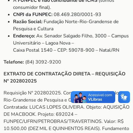
A
FUNPEC é não contribuinte de ICMS
(somos
consumidor final).
CNPJ da FUNPEC:
08.469.280/0001-93
Razão Social:
Fundação Norte-Rio-Grandense de
Pesquisa e Cultura
Endereço:
Av. Senador Salgado Filho, 3000 – Campus
Universitário – Lagoa Nova –
Caixa Postal 1540 – CEP: 59078-900 – Natal/RN
Telefone:
(84) 3092-9200
EXTRATO DE CONTRATAÇÃO DIRETA – REQUISIÇÃO
Nº 202802025
Requisição Nº 202802025. Contratante: Fundação Norte-
Rio-Grandense de Pesquisa e Cultura –FUNPEC.
Contratada: LUCAS LOPES OLIVEIRA. Objeto: AQUISIÇÃO
DE MACBOOK. Projeto: 692024 –
FUNPEC/UFRN/PETROBRAS/TRAVERTINOS. Valor: R$
10.500,00 (DEZ MIL E QUINHENTOS REAIS). Fundamento