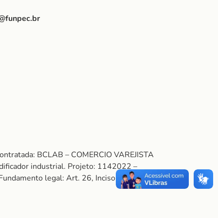
@funpec.br
. Contratada: BCLAB – COMERCIO VAREJISTA
dor industrial. Projeto: 1142022 –
nto legal: Art. 26, Inciso II do Decreto