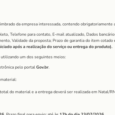
imbrado da empresa interessada, contendo obrigatoriamente a
to, Telefone para contato, E-mail atualizado, Dados bancário
amento, Validade da proposta; Prazo de garantia do item cota
ciado após a realização do serviço ou entrega do produto).
, utilizando um dos seguintes meios:
etrônica pelo portal
Gov.br
.
material:
r total do material e a entrega deverá ser realizada em Natal/RN
26
, Prazo final para envio
:
até às
17h do dia 23/07/2026