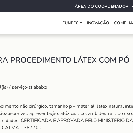
ÁREA DO COORDENADOR
FUNPEC
INOVAÇÃO
COMPLI
RA PROCEDIMENTO LÁTEX COM PÓ 
s) / serviço(s) abaixo:
dimento não cirúrgico, tamanho p – material: látex natural ín
bioabsorvível, apresentação: atóxica, tipo: ambidestra, tipo us
m 100 unidades. CERTIFICADA E APROVADA PELO MINISTÉRIO 
a. CATMAT: 387700.