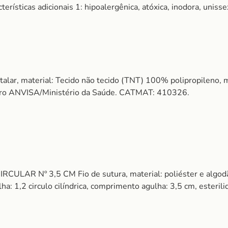
cterísticas adicionais 1: hipoalergênica, atóxica, inodora, uni
talar, material: Tecido não tecido (TNT) 100% polipropileno, m
stro ANVISA/Ministério da Saúde. CATMAT: 410326.
AR Nº 3,5 CM Fio de sutura, material: poliéster e algodão, 
ulha: 1,2 circulo cilíndrica, comprimento agulha: 3,5 cm, esteri