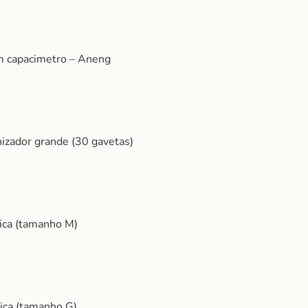
 capacimetro – Aneng
izador grande (30 gavetas)
tica (tamanho M)
tica (tamanho G)