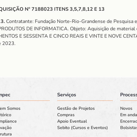
SIÇÃO Nº 7188023 ITENS 3,5,7,8,12 E 13
13.
Contratante: Fundação Norte-Rio-Grandense de Pesquisa 
UTOS DE INFORMATICA. Objeto: Aquisição de material de
ENTOS E SESSENTA E CINCO REAIS E VINTE E NOVE CENTAVOS)
e 2023.
npec
Serviços
Process
em Somos
Gestão de Projetos
Novos
tórico
Compras
Em and
mpliance
Apoio Eventual
Encerra
ovação
Sebito (Cursos e Eventos)
Bolsista
rutura