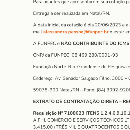
Para aqueles que apresentarem sua cotação para
Entrega a ser realizada em Natal/RN.
A data inicial da cotação é dia 20/06/2023 e a
mail
alessandra.pessoa@funpec.br
e estar e
A FUNPEC é
NÃO CONTRIBUINTE DO ICM
CNPJ da FUNPEC: 08.469.280/0001-93
Fundação Norte-Rio-Grandense de Pesquisa e
Endereço: Av. Senador Salgado Filho, 3000 – 
59078-900 Natal/RN – Fone: (84) 3092-920
EXTRATO DE CONTRATAÇÃO DIRETA – REQUI
Requisição Nº 7188023 ITENS 1,2,4,6,9,10,1
A.F.H. COMÉRCIO E SERVIÇOS TÉCNICOS LTDA 
3.415,00 (TRÊS MIL E QUATROCENTOS E QUINZE 