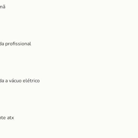
imã
a profissional
a a vácuo elétrico
nte atx