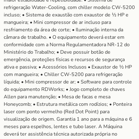
maior estabilidade e repetibilidade. • Sistema de
refrigeração Water-Cooling, com chiller modelo CW-5200
incluso; • Sistema de exaustão com exaustor de ½ HP e
mangueira; • Mini compressor de ar incluso para
resfriamento da área de corte; • Iluminação interna da
câmara de trabalho. • O equipamento deverá estar em
conformidade com a Norma Regulamentadora NR-12 do
Ministério do Trabalho; • Deve possuir botão de
emergência, proteções físicas e recursos de segurança
ativa e passiva; • Acessórios Inclusos • Exaustor de ½ HP
com mangueira; • Chiller CW-5200 para refrigeração
líquida; • Mini compressor de ar; • Software para controle
do equipamento RDWorks; • Jogo completo de chaves
Allen para manutenção; • Mesa de facas e mesa
Honeycomb; • Estrutura metálica com rodízios; • Ponteira
laser com ponto vermelho (Red Dot Point) para
visualização de origem. Garantia 1 ano para a máquina e 6
meses para espelhos, lentes e tubo laser. A Máquina
deverá ter assistência técnica autorizada própria no