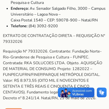
Pesquisa e Cultura
Endereço:
Av. Senador Salgado Filho, 3000 – Campus
Universitário – Lagoa Nova –
Caixa Postal 1540 – CEP: 59078-900 – Natal/RN
Telefone:
(84) 3092-9200
EXTRATO DE CONTRATAÇÃO DIRETA – REQUISIÇÃO N°
79332026
Requisição Nº 79332026. Contratante: Fundação Norte-
Rio-Grandense de Pesquisa e Cultura – FUNPEC.
Contratada: RKA SOLUCOES LTDA. Objeto. AQUISIÇÃO
DE MATERIAL DE CONSUMO. Projeto: 1282022 –
FUNPEC/UFRN/FINEP/PARQUE METRÓPOLE DIGITAL.
Valor: R$ 8.973,55 (OITO MIL E NOVECENTOS E
SETENTA E TRÊS REAIS E CINQUENTA E CINCO
CENTAVOS). Fundamento legal: Art. 26, Inciso II do
Decreto nº 8.241/14. Natal/RN, 29 de maio de 2026.