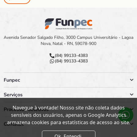
Avenida Senador Salgado Filho, 3000 Campus Universitário - Lagoa
Nova, Natal - RN, 59078-900
(84) 99133-4383
(84) 99133-4383
Funpec
Serviços
Navegue à vontade! Nosso site não coleta dados
Processos Seletivos
sensíveis dos usuários, apenas o Google Analytics
armazena cookies para estatísticas de acesso ao site.
Contatos
Ok. Entendi.