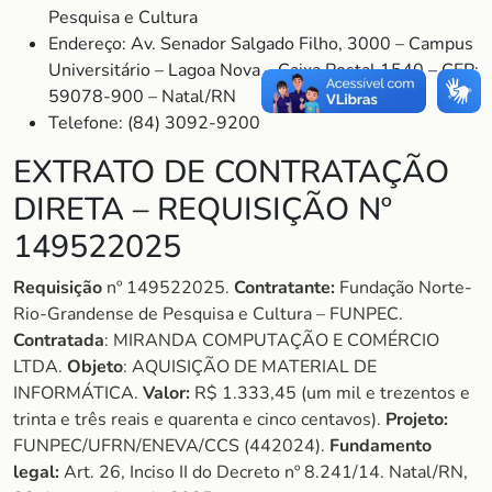
Pesquisa e Cultura
Endereço: Av. Senador Salgado Filho, 3000 – Campus
Universitário – Lagoa Nova – Caixa Postal 1540 – CEP:
59078-900 – Natal/RN
Telefone: (84) 3092-9200
EXTRATO DE CONTRATAÇÃO
DIRETA – REQUISIÇÃO Nº
149522025
Requisição
nº 149522025.
Contratante:
Fundação Norte-
Rio-Grandense de Pesquisa e Cultura – FUNPEC.
Contratada
: MIRANDA COMPUTAÇÃO E COMÉRCIO
LTDA.
Objeto
: AQUISIÇÃO DE MATERIAL DE
INFORMÁTICA.
Valor:
R$ 1.333,45 (um mil e trezentos e
trinta e três reais e quarenta e cinco centavos).
Projeto:
FUNPEC/UFRN/ENEVA/CCS (442024).
Fundamento
legal:
Art. 26, Inciso II do Decreto nº 8.241/14. Natal/RN,