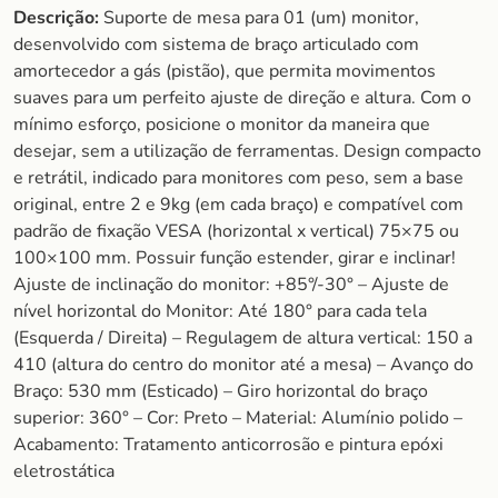
Descrição:
Suporte de mesa para 01 (um) monitor,
desenvolvido com sistema de braço articulado com
amortecedor a gás (pistão), que permita movimentos
suaves para um perfeito ajuste de direção e altura. Com o
mínimo esforço, posicione o monitor da maneira que
desejar, sem a utilização de ferramentas. Design compacto
e retrátil, indicado para monitores com peso, sem a base
original, entre 2 e 9kg (em cada braço) e compatível com
padrão de fixação VESA (horizontal x vertical) 75×75 ou
100×100 mm. Possuir função estender, girar e inclinar!
Ajuste de inclinação do monitor: +85°/-30° – Ajuste de
nível horizontal do Monitor: Até 180° para cada tela
(Esquerda / Direita) – Regulagem de altura vertical: 150 a
410 (altura do centro do monitor até a mesa) – Avanço do
Braço: 530 mm (Esticado) – Giro horizontal do braço
superior: 360° – Cor: Preto – Material: Alumínio polido –
Acabamento: Tratamento anticorrosão e pintura epóxi
eletrostática