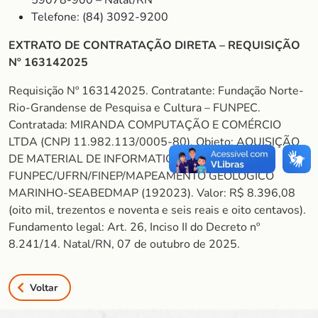
59078-900 – Natal/RN
Telefone: (84) 3092-9200
EXTRATO DE CONTRATAÇÃO DIRETA – REQUISIÇÃO
Nº 163142025
Requisição Nº 163142025. Contratante: Fundação Norte-
Rio-Grandense de Pesquisa e Cultura – FUNPEC.
Contratada: MIRANDA COMPUTAÇÃO E COMÉRCIO
LTDA (CNPJ 11.982.113/0005-80). Objeto: AQUISIÇÃO
DE MATERIAL DE INFORMATICA. Projeto
FUNPEC/UFRN/FINEP/MAPEAMENTO GEOLÓGICO
MARINHO-SEABEDMAP (192023). Valor: R$ 8.396,08
(oito mil, trezentos e noventa e seis reais e oito centavos).
Fundamento legal: Art. 26, Inciso II do Decreto nº
8.241/14. Natal/RN, 07 de outubro de 2025.
Voltar