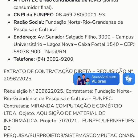
A FUNPEC é não contribuinte de ICMS
(somos
consumidor final).
CNPJ da FUNPEC:
08.469.280/0001-93
Razão Social:
Fundação Norte-Rio-Grandense de
Pesquisa e Cultura
Endereço:
Av. Senador Salgado Filho, 3000 – Campus
Universitário – Lagoa Nova – Caixa Postal 1540 – CEP:
59078-900 – Natal/RN
Telefone:
(84) 3092-9200
EXTRATO DE CONTRATAÇÃO DIRETA – REQUISIÇÃO N°
209622025
Requisição Nº 209622025. Contratante: Fundação Norte-
Rio-Grandense de Pesquisa e Cultura – FUNPEC.
Contratada: MIRANDA COMPUTAÇÃO E COMÉRCIO
LTDA. Objeto. AQUISIÇÃO DE MATERIAL DE
INFORMÁTICA. Projeto: 702021 – FUNPEC/UFRN/REDES
DE
PESQUISA/SUBPROJETO3/SISTEMASCOMPUTACIONAIS.