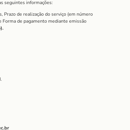
s seguintes informações:
s, Prazo de realização do serviço (em número
do e Forma de pagamento mediante emissão
).
.
c.br