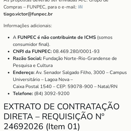
As propostas deverão ser enviadas A/C: Grupo de
Compras – FUNPEC, para o e-mail:
tiago.victor@funpec.br
Informações adicionais:
A
FUNPEC é não contribuinte de ICMS
(somos
consumidor final).
CNPJ da FUNPEC:
08.469.280/0001-93
Razão Social:
Fundação Norte-Rio-Grandense de
Pesquisa e Cultura
Endereço:
Av. Senador Salgado Filho, 3000 – Campus
Universitário – Lagoa Nova –
Caixa Postal 1540 – CEP: 59078-900 – Natal/RN
Telefone:
(84) 3092-9200
EXTRATO DE CONTRATAÇÃO
DIRETA – REQUISIÇÃO Nº
24692026 (Item 01)