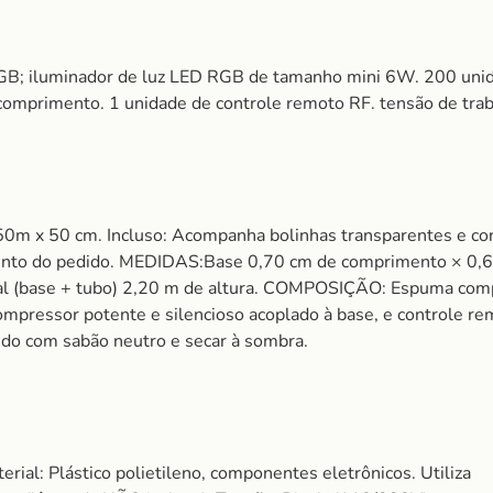
; iluminador de luz LED RGB de tamanho mini 6W. 200 unidad
primento. 1 unidade de controle remoto RF. tensão de trab
m x 50 cm. Incluso: Acompanha bolinhas transparentes e contr
mento do pedido. MEDIDAS:Base 0,70 cm de comprimento × 0,60
tal (base + tubo) 2,20 m de altura. COMPOSIÇÃO: Espuma comp
mpressor potente e silencioso acoplado à base, e controle rem
ido com sabão neutro e secar à sombra.
rial: Plástico polietileno, componentes eletrônicos. Utiliza