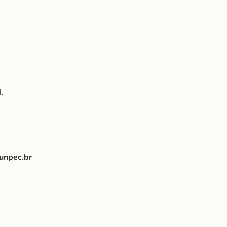
.
unpec.br