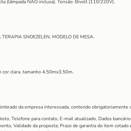
a (lâmpada NÃO inclusa). Tensão: Bivolt (110/220V).
A TERAPIA SNOEZELEN, MODELO DE MESA.
em cor clara, tamanho 4,50mx3,50m.
imbrado da empresa interessada, contendo obrigatoriamente a
to, Telefone para contato, E-mail atualizado, Dados bancário
amento, Validade da proposta; Prazo de garantia do item cota