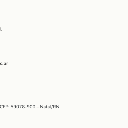
.
c.br
 – CEP: 59078-900 – Natal/RN