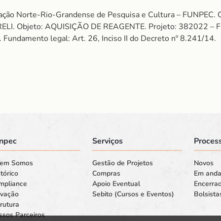
dação Norte-Rio-Grandense de Pesquisa e Cultura – FUNPEC
I. Objeto: AQUISIÇÃO DE REAGENTE. Projeto: 382022 – 
ndamento legal: Art. 26, Inciso II do Decreto nº 8.241/14.
npec
Serviços
Process
em Somos
Gestão de Projetos
Novos
tórico
Compras
Em and
mpliance
Apoio Eventual
Encerra
ovação
Sebito (Cursos e Eventos)
Bolsista
rutura
ssos Parceiros