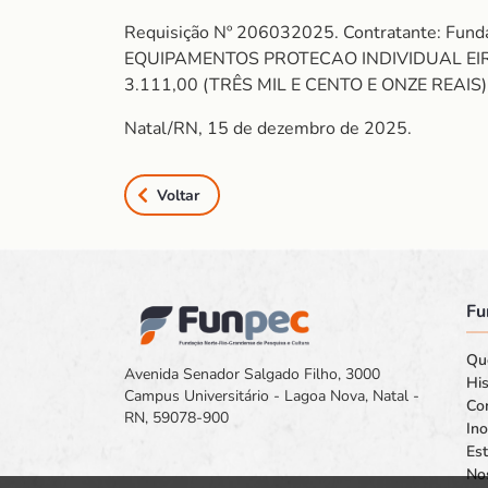
Requisição Nº 206032025. Contratante: Fun
EQUIPAMENTOS PROTECAO INDIVIDUAL EIREL
3.111,00 (TRÊS MIL E CENTO E ONZE REAIS). Fu
Natal/RN, 15 de dezembro de 2025.
Voltar
Fu
Qu
Avenida Senador Salgado Filho, 3000
His
Campus Universitário - Lagoa Nova, Natal -
Co
RN, 59078-900
In
Est
No