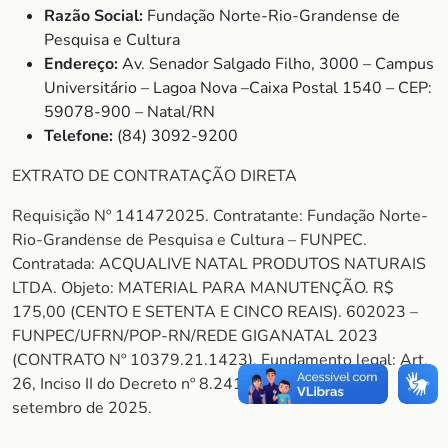
Razão Social:
Fundação Norte-Rio-Grandense de
Pesquisa e Cultura
Endereço:
Av. Senador Salgado Filho, 3000 – Campus
Universitário – Lagoa Nova –Caixa Postal 1540 – CEP:
59078-900 – Natal/RN
Telefone:
(84) 3092-9200
EXTRATO DE CONTRATAÇÃO DIRETA
Requisição Nº 141472025. Contratante: Fundação Norte-
Rio-Grandense de Pesquisa e Cultura – FUNPEC.
Contratada: ACQUALIVE NATAL PRODUTOS NATURAIS
LTDA. Objeto: MATERIAL PARA MANUTENÇÃO. R$
175,00 (CENTO E SETENTA E CINCO REAIS). 602023 –
FUNPEC/UFRN/POP-RN/REDE GIGANATAL 2023
(CONTRATO Nº 10379.21.1423). Fundamento legal: Art.
26, Inciso II do Decreto nº 8.241/14. Natal/RN, 5 de
setembro de 2025.