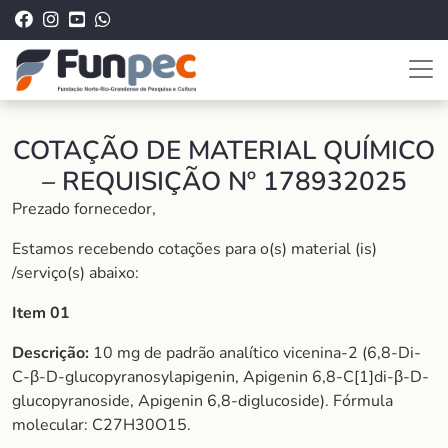
COTAÇÃO DE MATERIAL QUÍMICO
– REQUISIÇÃO Nº 178932025
Prezado fornecedor,
Estamos recebendo cotações para o(s) material (is)
/serviço(s) abaixo:
Item 01
Descrição:
10 mg de padrão analítico vicenina-2 (6,8-Di-
C-β-D-glucopyranosylapigenin, Apigenin 6,8-C[1]di-β-D-
glucopyranoside, Apigenin 6,8-diglucoside). Fórmula
molecular: C27H30O15.