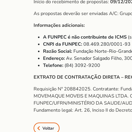
Início do recebimento de propostas:
09/12/20
As propostas deverão ser enviadas A/C: Grup
Informações adicionais:
A FUNPEC é não contribuinte de ICMS
(s
CNPJ da FUNPEC:
08.469.280/0001-93
Razão Social:
Fundação Norte-Rio-Grande
Endereço:
Av. Senador Salgado Filho, 30
Telefone:
(84) 3092-9200
EXTRATO DE CONTRATAÇÃO DIRETA – RE
Requisição Nº 208842025. Contratante: Fund
MOVEMAQUE MOVEIS E MAQUINAS LTDA. Obj
FUNPEC/UFRN/MINISTÉRIO DA SAUDE/AUDSUS 
Fundamento legal: Art. 26, Inciso II do Decr
Voltar