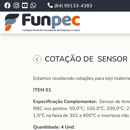
(84) 99133-4383
COTAÇÃO DE SENSOR 
Estamos recebendo cotações para o(s) material 
ITEM 01
Especificação Complementar:
Sensor de temp
RBC nos pontos: 50,0°C; 100,0°C; 200,0°C; 250
1,5°C na faixa de 302 a 400°C e incerteza não 
Quantidade: 4 Und.