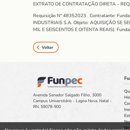
EXTRATO DE CONTRATAÇÃO DIRETA – REQ
Requisição Nº 48352023 . Contratante: Fun
INDUSTRIAIS S.A. Objeto: AQUISIÇÃO SE S
MIL E SEISCENTOS E OITENTA REAIS). Fundamen
Voltar
Fu
Qu
Avenida Senador Salgado Filho, 3000
His
Campus Universitário - Lagoa Nova, Natal -
Co
RN, 59078-900
In
Est
No
Not