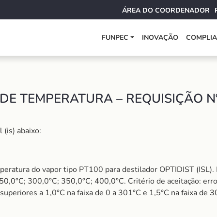
ÁREA DO COORDENADOR
FUNPEC
INOVAÇÃO
COMPLI
DE TEMPERATURA – REQUISIÇÃO N
(is) abaixo:
eratura do vapor tipo PT100 para destilador OPTIDIST (ISL).
,0°C; 300,0°C; 350,0°C; 400,0°C. Critério de aceitação: erro 
superiores a 1,0°C na faixa de 0 a 301°C e 1,5°C na faixa de 