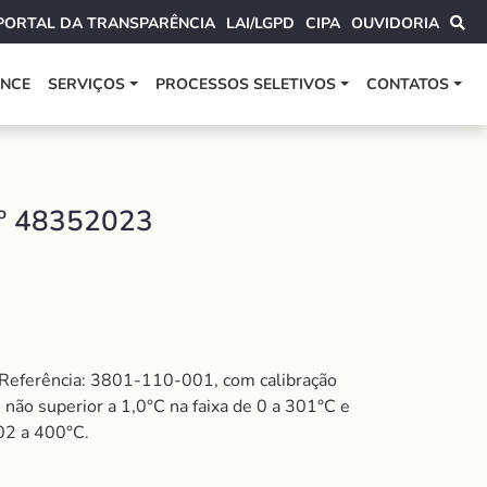
PORTAL DA TRANSPARÊNCIA
LAI/LGPD
CIPA
OUVIDORIA
ANCE
SERVIÇOS
PROCESSOS SELETIVOS
CONTATOS
º 48352023
 Referência: 3801-110-001, com calibração
não superior a 1,0°C na faixa de 0 a 301°C e
302 a 400°C.