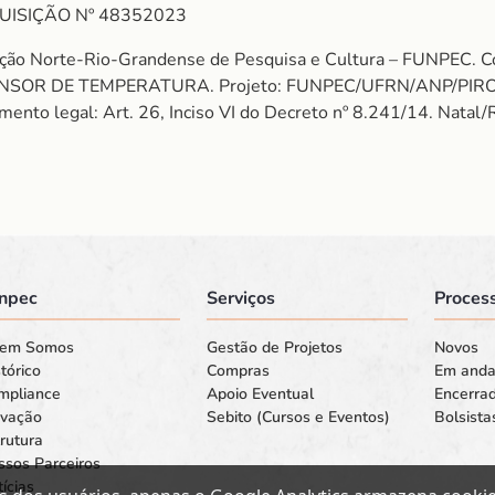
UISIÇÃO Nº 48352023
dação Norte-Rio-Grandense de Pesquisa e Cultura – FUNPE
ENSOR DE TEMPERATURA. Projeto: FUNPEC/UFRN/ANP/PIROLI
to legal: Art. 26, Inciso VI do Decreto nº 8.241/14. Natal/
npec
Serviços
Process
em Somos
Gestão de Projetos
Novos
tórico
Compras
Em and
mpliance
Apoio Eventual
Encerra
ovação
Sebito (Cursos e Eventos)
Bolsista
rutura
ssos Parceiros
ícias