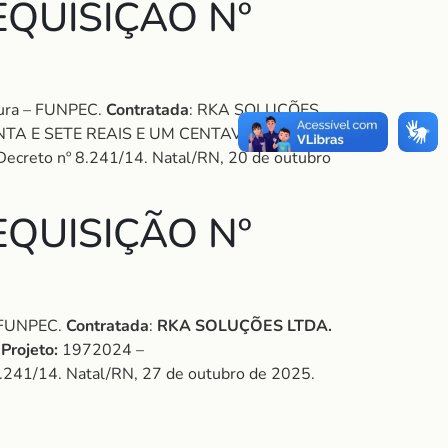
QUISIÇÃO Nº
tura – FUNPEC.
Contratada
: RKA SOLUÇÕES
INTA E SETE REAIS E UM CENTAVO).
Projeto:
o Decreto nº 8.241/14. Natal/RN, 20 de outubro
QUISIÇÃO Nº
– FUNPEC.
Contratada
:
RKA SOLU
ÇÕ
ES LTDA
.
.
Projeto:
1972024 –
º 8.241/14. Natal/RN, 27 de outubro de 2025.