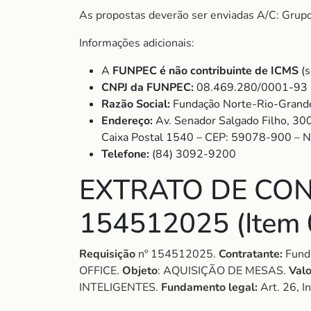
As propostas deverão ser enviadas A/C: Grup
Informações adicionais:
A
FUNPEC é não contribuinte de ICMS
(s
CNPJ da FUNPEC:
08.469.280/0001-93
Razão Social:
Fundação Norte-Rio-Grande
Endereço:
Av. Senador Salgado Filho, 30
Caixa Postal 1540 – CEP: 59078-900 – 
Telefone:
(84) 3092-9200
EXTRATO DE CON
154512025 (Item 
Requisição
nº 154512025.
Contratante:
Funda
OFFICE.
Objeto
: AQUISIÇÃO DE MESAS.
Valo
INTELIGENTES.
Fundamento legal:
Art. 26, I