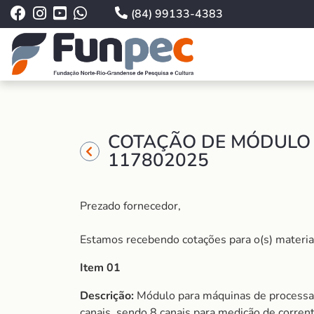
(84) 99133-4383
COTAÇÃO DE MÓDULO 
117802025
Prezado fornecedor,
Estamos recebendo cotações para o(s) material (
Item 01
Descrição:
Módulo para máquinas de processame
canais, sendo 8 canais para medição de corr