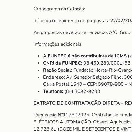
Cronograma da Cotação:
Início do recebimento de propostas:
22/07/20
As propostas deverão ser enviadas A/C: Grup
Informações adicionais:
A
FUNPEC é não contribuinte de ICMS
(s
CNPJ da FUNPEC:
08.469.280/0001-93
Razão Social:
Fundação Norte-Rio-Grande
Endereço:
Av. Senador Salgado Filho, 30
Caixa Postal 1540 – CEP: 59078-900 – 
Telefone:
(84) 3092-9200
EXTRATO DE CONTRATAÇÃO DIRETA – RE
Requisição Nº117802025. Contratante: Fund
ELÉTRICOS AUTOMAÇÃO. Objeto: Aquisição d
12.723,61 (DOZE MIL E SETECENTOS E VINTE 