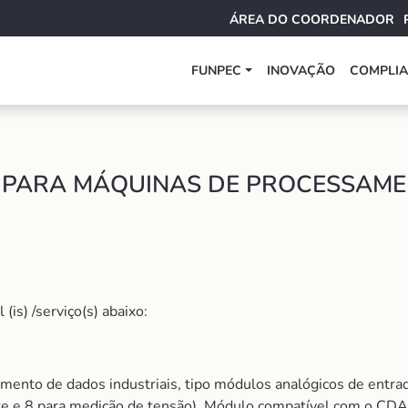
ÁREA DO COORDENADOR
FUNPEC
INOVAÇÃO
COMPLI
PARA MÁQUINAS DE PROCESSAMEN
is) /serviço(s) abaixo:
nto de dados industriais, tipo módulos analógicos de entrada
ente e 8 para medição de tensão). Módulo compatível com o C