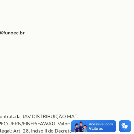
@funpec.br
Contratada: JAV DISTRIBUIÇÃO MAT.
NPEC/UFRN/FINEP/FAWAG. Valor: R$
 Art. 26, Inciso II do Decreto nº