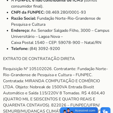
A
FUNPEC é não contribuinte de ICMS
(somos
consumidor final).
CNPJ da FUNPEC:
08.469.280/0001-93
Razão Social:
Fundação Norte-Rio-Grandense de
Pesquisa e Cultura
Endereço:
Av. Senador Salgado Filho, 3000 – Campus
Universitário – Lagoa Nova –
Caixa Postal 1540 – CEP: 59078-900 – Natal/RN
Telefone:
(84) 3092-9200
EXTRATO DE CONTRATAÇÃO DIRETA
Requisição Nº 105102026. Contratante: Fundação Norte-
Rio-Grandense de Pesquisa e Cultura – FUNPEC.
Contratada: MIRANDA COMPUTAÇÃO E COMÉRCIO
LTDA. Objeto: Nobreak de 1500VA Entrada Bivolt
Automático e Saída 115/220V 8 Tomadas. R$ 4.604,40
(QUATRO MIL E SEISCENTOS E QUATRO REAIS E
QUARENTA CENTAVOS). 822026 – FUNPEC/UFRN/
SEMURB/MUDANÇAS CLIMÁTICAS (CONTRATO Nº