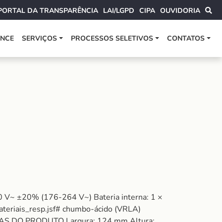
PORTAL DA TRANSPARÊNCIA
LAI/LGPD
CIPA
OUVIDORIA
ANCE
SERVIÇOS
PROCESSOS SELETIVOS
CONTATOS
V~ ±20% (176-264 V~) Bateria interna: 1 ×
Materiais_resp.jsf# chumbo-ácido (VRLA)
DIDAS DO PRODUTO Largura: 124 mm Altura: