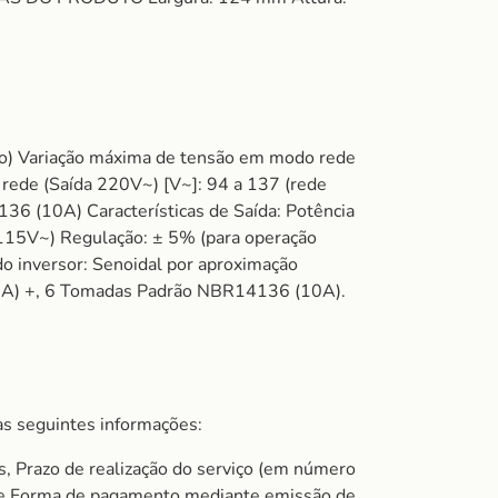
co) Variação máxima de tensão em modo rede
rede (Saída 220V~) [V~]: 94 a 137 (rede
36 (10A) Características de Saída: Potência
: 115V~) Regulação: ± 5% (para operação
o inversor: Senoidal por aproximação
0A) +, 6 Tomadas Padrão NBR14136 (10A).
s seguintes informações:
s, Prazo de realização do serviço (em número
do e Forma de pagamento mediante emissão de