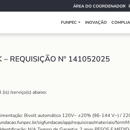
ÁREA DO COORDENADOR
FUNPEC
INOVAÇÃO
COMPLI
– REQUISIÇÃO Nº 141052025
is) /serviço(s) abaixo:
ntação: Bivolt automático 120V~ ±20% (96-144 V~) / 220 
fundacao.funpec.br/sigfundacao/app/requisicao/materiais/form
e Identificação: N/A Tempo de Garantia: 2 anos PESOS E ME