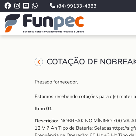
(84) 99133-4383
COTAÇÃO DE NOBREAK 
Prezado fornecedor,
Estamos recebendo cotações para o(s) material (
Item 01
Descrição:
NOBREAK NO MÍNIMO 700 VA Alime
12 V 7 Ah Tipo de Bateria: Seladashttps://sig
Frequência de Operação: 60 Hz ±3 Hz Tipo d