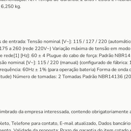
 6,250 kg.
e entrada: Tensão nominal [V~]: 115 / 127 / 220 (automáti
 175 a 260 (rede 220V~) Variação máxima de tensão em modo 
rede[1] [Hz]: 60 ± 4 Plugue do cabo de força: Padrão NBR141
são nominal [V~]: 115 / 220 (manual) (configurado de fábrica
Frequência: 60Hz ± 1% (para operação bateria) Forma de onda d
mplitude) Número de tomadas: 2 Tomadas Padrão NBR14136 (2
imbrado da empresa interessada, contendo obrigatoriamente a
to, Telefone para contato, E-mail atualizado, Dados bancário
amento, Validade da proposta; Prazo de garantia do item cota