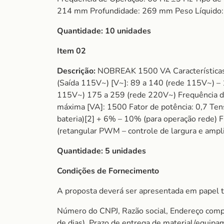
214 mm Profundidade: 269 mm Peso Líquido:
Quantidade:
10 unidades
Item 02
Descrição:
NOBREAK 1500 VA Características d
(Saída 115V~) [V~]: 89 a 140 (rede 115V~) –
115V~) 175 a 259 (rede 220V~) Frequência de 
máxima [VA]: 1500 Fator de potência: 0,7 Ten
bateria)[2] + 6% – 10% (para operação rede) 
(retangular PWM – controle de largura e a
Quantidade:
5 unidades
Condições de Fornecimento
A proposta deverá ser apresentada em papel t
Número do CNPJ, Razão social, Endereço comple
de dias), Prazo de entrega de material/equip