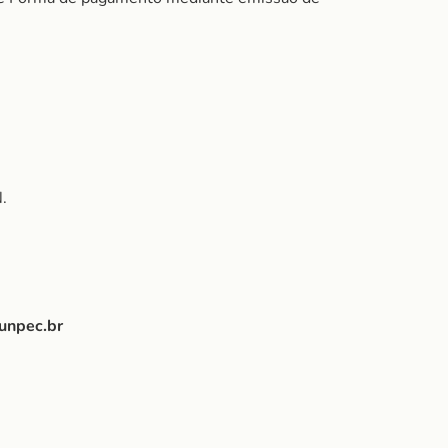
.
unpec.br