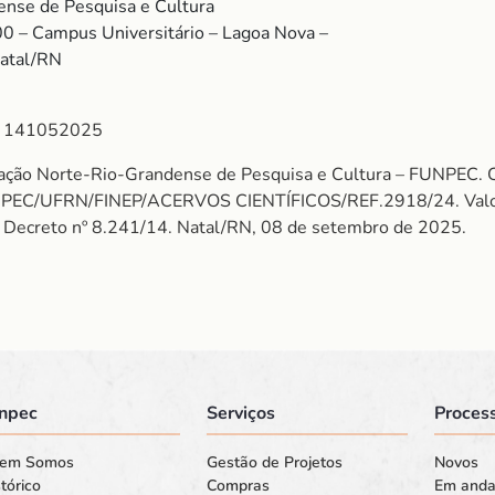
nse de Pesquisa e Cultura
00 – Campus Universitário – Lagoa Nova –
Natal/RN
 141052025
ação Norte-Rio-Grandense de Pesquisa e Cultura – FUNPEC.
FUNPEC/UFRN/FINEP/ACERVOS CIENTÍFICOS/REF.2918/24. Val
do Decreto nº 8.241/14. Natal/RN, 08 de setembro de 2025.
npec
Serviços
Process
em Somos
Gestão de Projetos
Novos
tórico
Compras
Em and