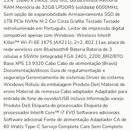
13.4″ (3840 x 2400), 500 nits, borda infinita Memória
RAM Memória de 32GB LPDDR5 (soldada) 6000MHz;
Sem opção de expansibilidade Armazenamento SSD de
1TB PCIe NVMe M.2 Cor Cinza Grafite Teclado Teclado
retroiluminado em Português. Leitor de impressão digital
compatível apenas com Windows. Wireless Intel®
Killer™ Wi-Fi 6E 1675 (AX211), 2×2, 802.11ax, placa de
rede wireless com Bluetooth® Bateria Bateria de 3
células e 55Whr (integrada) FGA 2401_2200_BRZ/BTO
Base XPS 13 9320 Cabo Cabo de alimentação (Brasil)
Documentação/discos Guia de regulamentação e
segurança Gerenciamento de sistemas Driver do sistema
Windows Rótulo da embalagem Produto Dell Material de
envio Material de remessa Cabo adaptador Adaptador para
entrada de fone de ouvido/USB incluso Informação varejo
Produto Dell Etiqueta do processador Etiqueta do
processador Intel® Core™ i7 EVO Softwares adicionais
Software adicional Fonte de alimentação Adaptador CA de
60 Watts Type-C Serviço Complete Care Sem Complete