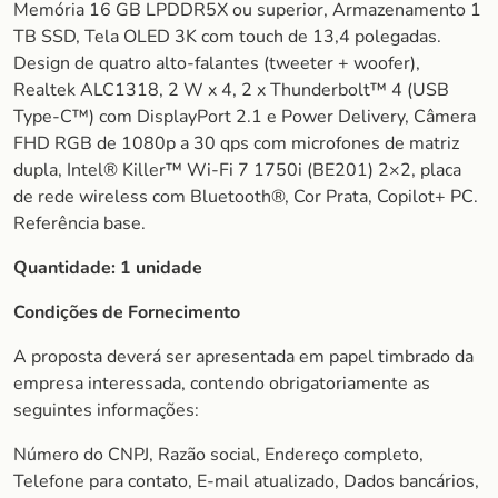
Memória 16 GB LPDDR5X ou superior, Armazenamento 1
TB SSD, Tela OLED 3K com touch de 13,4 polegadas.
Design de quatro alto-falantes (tweeter + woofer),
Realtek ALC1318, 2 W x 4, 2 x Thunderbolt™ 4 (USB
Type-C™) com DisplayPort 2.1 e Power Delivery, Câmera
FHD RGB de 1080p a 30 qps com microfones de matriz
dupla, Intel® Killer™ Wi-Fi 7 1750i (BE201) 2×2, placa
de rede wireless com Bluetooth®, Cor Prata, Copilot+ PC.
Referência base.
Quantidade:
1 unidade
Condições de Fornecimento
A proposta deverá ser apresentada em papel timbrado da
empresa interessada, contendo obrigatoriamente as
seguintes informações:
Número do CNPJ, Razão social, Endereço completo,
Telefone para contato, E-mail atualizado, Dados bancários,