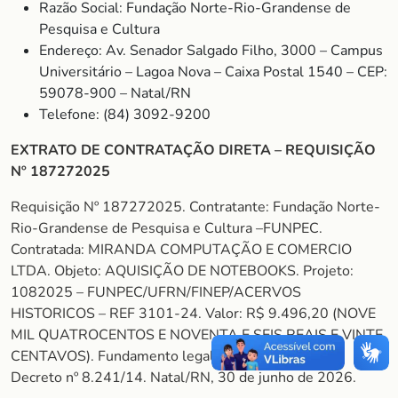
Razão Social: Fundação Norte-Rio-Grandense de
Pesquisa e Cultura
Endereço: Av. Senador Salgado Filho, 3000 – Campus
Universitário – Lagoa Nova – Caixa Postal 1540 – CEP:
59078-900 – Natal/RN
Telefone: (84) 3092-9200
EXTRATO DE CONTRATAÇÃO DIRETA – REQUISIÇÃO
Nº 187272025
Requisição Nº 187272025. Contratante: Fundação Norte-
Rio-Grandense de Pesquisa e Cultura –FUNPEC.
Contratada: MIRANDA COMPUTAÇÃO E COMERCIO
LTDA. Objeto: AQUISIÇÃO DE NOTEBOOKS. Projeto:
1082025 – FUNPEC/UFRN/FINEP/ACERVOS
HISTORICOS – REF 3101-24. Valor: R$ 9.496,20 (NOVE
MIL QUATROCENTOS E NOVENTA E SEIS REAIS E VINTE
CENTAVOS). Fundamento legal: Art. 26, Inciso II do
Decreto nº 8.241/14. Natal/RN, 30 de junho de 2026.