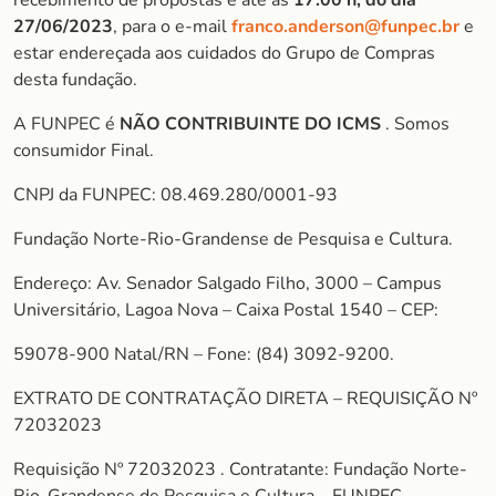
recebimento de propostas é até as
17:00 h, do dia
27/06/2023
, para o e-mail
franco.anderson@funpec.
br
e
estar endereçada aos cuidados do Grupo de Compras
desta fundação.
A FUNPEC é
NÃO CONTRIBUINTE DO ICMS
. Somos
consumidor Final.
CNPJ da FUNPEC: 08.469.280/0001-93
Fundação Norte-Rio-Grandense de Pesquisa e Cultura.
Endereço: Av. Senador Salgado Filho, 3000 – Campus
Universitário, Lagoa Nova – Caixa Postal 1540 – CEP:
59078-900 Natal/RN – Fone: (84) 3092-9200.
EXTRATO DE CONTRATAÇÃO DIRETA – REQUISIÇÃO Nº
72032023
Requisição Nº 72032023 . Contratante: Fundação Norte-