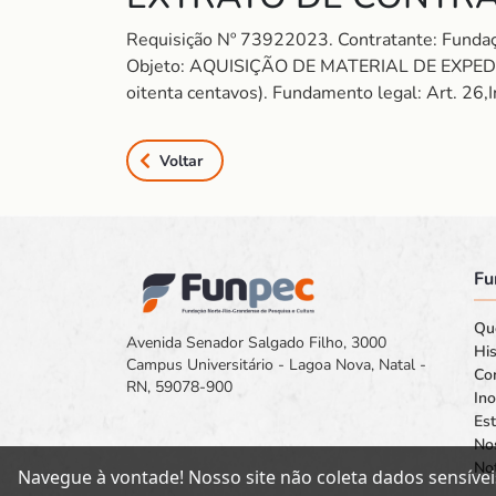
Requisição Nº 73922023. Contratante: Fund
Objeto: AQUISIÇÃO DE MATERIAL DE EXPEDIEN
oitenta centavos). Fundamento legal: Art. 26,
Voltar
Fu
Qu
Avenida Senador Salgado Filho, 3000
His
Campus Universitário - Lagoa Nova, Natal -
Co
RN, 59078-900
In
Est
No
Not
Navegue à vontade! Nosso site não coleta dados sensívei