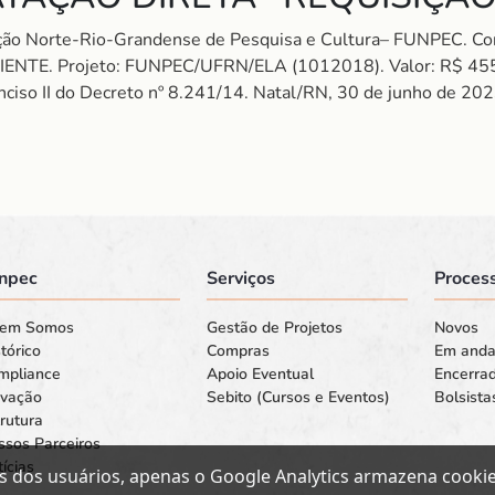
ação Norte-Rio-Grandense de Pesquisa e Cultura– FUNPEC.
TE. Projeto: FUNPEC/UFRN/ELA (1012018). Valor: R$ 455,80
Inciso II do Decreto nº 8.241/14. Natal/RN, 30 de junho de 202
npec
Serviços
Process
em Somos
Gestão de Projetos
Novos
tórico
Compras
Em and
mpliance
Apoio Eventual
Encerra
ovação
Sebito (Cursos e Eventos)
Bolsista
rutura
ssos Parceiros
ícias
s dos usuários, apenas o Google Analytics armazena cookies