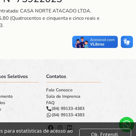
 Contratada: CASA NORTE ATACADO LTDA.
 (Quatrocentos e cinquenta e cinco reais e
3.
os Seletivos
Contatos
Fale Conosco
amento
Sala de Imprensa
dos
FAQ
(84) 99133-4383
s
(84) 99133-4383
 para estatísticas de acesso ao
Ok. Entendi.