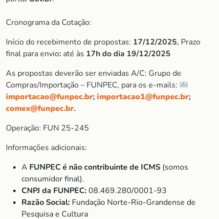
Cronograma da Cotação:
Início do recebimento de propostas:
17/12/2025
, Prazo
final para envio
:
até às
17h do dia 19/12/2025
As propostas deverão ser enviadas A/C: Grupo de
Compras/Importação – FUNPEC, para os e-mails:
importacao@funpec.br
;
importacao1@funpec.br
;
comex@funpec.br
.
Operação: FUN 25-245
Informações adicionais:
A
FUNPEC é não contribuinte de ICMS
(somos
consumidor final).
CNPJ da FUNPEC:
08.469.280/0001-93
Razão Social:
Fundação Norte-Rio-Grandense de
Pesquisa e Cultura