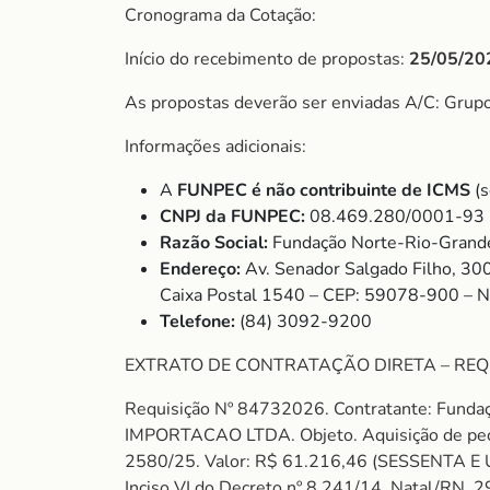
Cronograma da Cotação:
Início do recebimento de propostas:
25/05/20
As propostas deverão ser enviadas A/C: Gru
Informações adicionais:
A
FUNPEC é não contribuinte de ICMS
(s
CNPJ da FUNPEC:
08.469.280/0001-93
Razão Social:
Fundação Norte-Rio-Grande
Endereço:
Av. Senador Salgado Filho, 30
Caixa Postal 1540 – CEP: 59078-900 – 
Telefone:
(84) 3092-9200
EXTRATO DE CONTRATAÇÃO DIRETA – REQ
Requisição Nº 84732026. Contratante: Fund
IMPORTACAO LTDA. Objeto. Aquisição de pe
2580/25. Valor: R$ 61.216,46 (SESSENTA E
Inciso VI do Decreto nº 8.241/14. Natal/RN, 2