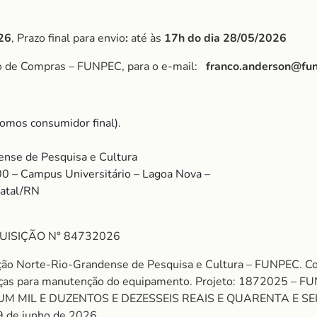
26
, Prazo final para envio
:
até às
17h do dia 28/05/2026
po de Compras – FUNPEC, para o e-mail:
franco.anderson@fun
omos consumidor final).
nse de Pesquisa e Cultura
00 – Campus Universitário – Lagoa Nova –
Natal/RN
UISIÇÃO N° 84732026
ação Norte-Rio-Grandense de Pesquisa e Cultura – FUNPEC.
ças para manutenção do equipamento. Projeto: 1872025 –
 UM MIL E DUZENTOS E DEZESSEIS REAIS E QUARENTA E SEIS
9 de junho de 2026.