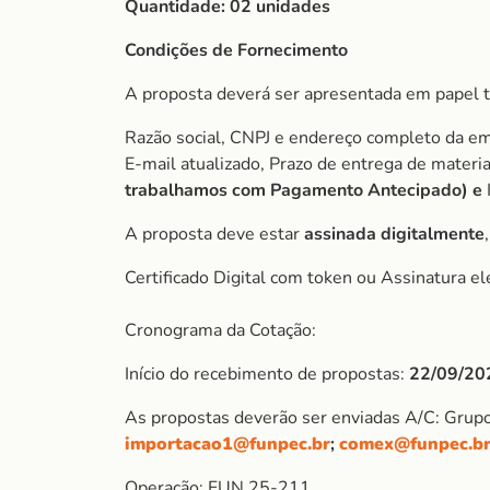
Quantidade: 02 unidades
Condições de Fornecimento
A proposta deverá ser apresentada em papel t
Razão social, CNPJ e endereço completo da e
E-mail atualizado, Prazo de entrega de mater
trabalhamos com Pagamento Antecipado) e
A proposta deve estar
assinada digitalmente
Certificado Digital com token ou Assinatura el
Cronograma da Cotação:
Início do recebimento de propostas:
22/09/20
As propostas deverão ser enviadas A/C: Grup
importacao1@funpec.br
;
comex@funpec.b
Operação: FUN 25-211