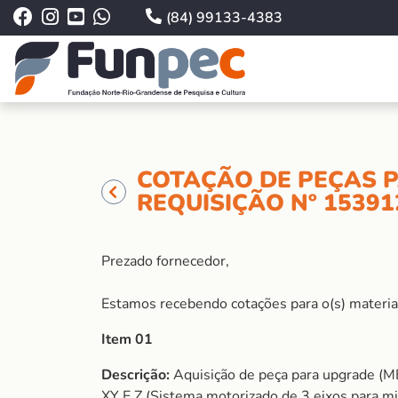
(84) 99133-4383
COTAÇÃO DE PEÇAS P
REQUISIÇÃO Nº 15391
Prezado fornecedor,
Estamos recebendo cotações para o(s) material 
Item 01
Descrição:
Aquisição de peça para upgrade 
XY E Z (Sistema motorizado de 3 eixos para mi