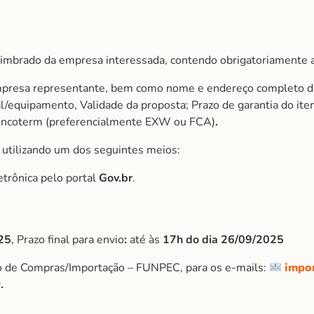
imbrado da empresa interessada, contendo obrigatoriamente a
mpresa representante, bem como nome e endereço completo do 
ial/equipamento, Validade da proposta; Prazo de garantia do 
Incoterm (preferencialmente EXW ou FCA)
.
, utilizando um dos seguintes meios:
etrônica pelo portal
Gov.br
.
25
, Prazo final para envio
:
até às
17h do dia 26/09/2025
o de Compras/Importação – FUNPEC, para os e-mails:
impo
r
.