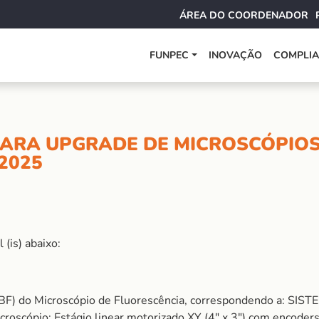
ÁREA DO COORDENADOR
FUNPEC
INOVAÇÃO
COMPLI
ARA UPGRADE DE MICROSCÓPIOS
2025
(is) abaixo:
(MBF) do Microscópio de Fluorescência, correspondendo a:
croscópio; Estágio linear motorizado XY (4″ x 3″) com encoder