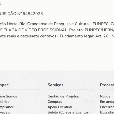
0
UISIÇÃO Nº 64842023
dação Norte-Rio-Grandense de Pesquisa e Cultura – FUNPEC
E PLACA DE VÍDEO PROFISSIONAL. Projeto: FUNPEC/UFRN
ete reais e dezessete centavos). Fundamento legal: Art. 26, In
npec
Serviços
Process
em Somos
Gestão de Projetos
Novos
tórico
Compras
Em and
mpliance
Apoio Eventual
Encerra
ovação
Sebito (Cursos e Eventos)
Bolsista