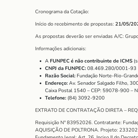
Cronograma da Cotação:
Início do recebimento de propostas:
21/05/20
As propostas deverão ser enviadas A/C: Gru
Informações adicionais:
A
FUNPEC é não contribuinte de ICMS
(s
CNPJ da FUNPEC:
08.469.280/0001-93
Razão Social:
Fundação Norte-Rio-Grande
Endereço:
Av. Senador Salgado Filho, 30
Caixa Postal 1540 – CEP: 59078-900 – 
Telefone:
(84) 3092-9200
EXTRATO DE CONTRATAÇÃO DIRETA – REQ
Requisição Nº 83952026. Contratante: Fund
AQUISIÇÃO DE POLTRONA. Projeto: 2332024
Fundamento legal: Art. 26, Inciso II do Decre