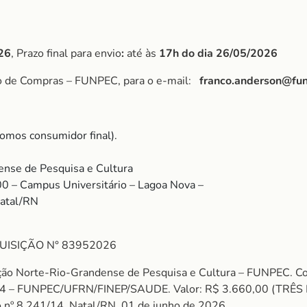
26
, Prazo final para envio
:
até às
17h do dia 26/05/2026
po de Compras – FUNPEC, para o e-mail:
franco.anderson@fun
omos consumidor final).
nse de Pesquisa e Cultura
00 – Campus Universitário – Lagoa Nova –
Natal/RN
UISIÇÃO N° 83952026
ação Norte-Rio-Grandense de Pesquisa e Cultura – FUNPEC. 
 – FUNPEC/UFRN/FINEP/SAUDE. Valor: R$ 3.660,00 (TRÊS 
to nº 8.241/14. Natal/RN, 01 de junho de 2026.