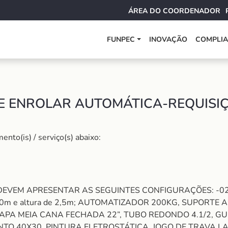
ÁREA DO COORDENADOR
FUNPEC
INOVAÇÃO
COMPLI
E ENROLAR AUTOMÁTICA-REQUISIÇ
nto(is) / serviço(s) abaixo:
EVEM APRESENTAR AS SEGUINTES CONFIGURAÇÕES: -02 Por
e 2,20m e altura de 2,5m; AUTOMATIZADOR 200KG, SUPO
PA MEIA CANA FECHADA 22”, TUBO REDONDO 4.1/2, GU
O 40X30, PINTURA ELETROSTÁTICA, JOGO DE TRAVA LAM