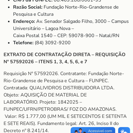
CNPJ da FUNPEC:
08.469.280/0001-93
Razão Social:
Fundação Norte-Rio-Grandense de
Pesquisa e Cultura
Endereço:
Av. Senador Salgado Filho, 3000 – Campus
Universitário – Lagoa Nova –
Caixa Postal 1540 – CEP: 59078-900 – Natal/RN
Telefone:
(84) 3092-9200
EXTRATO DE CONTRATAÇÃO DIRETA – REQUISIÇÃO
Nº 57592026 – ITENS 1, 3, 4, 5, 6, e 7
Requisição Nº 57592026. Contratante: Fundação Norte-
Rio-Grandense de Pesquisa e Cultura – FUNPEC.
Contratada: QUALIVIDROS DISTRIBUIDORA LTDA.
Objeto: AQUISIÇÃO DE MATERIAL DE
LABORATÓRIO. Projeto: 1842025 –
FUNPEC/UFRN/PETROBRAS/ FOZ DO AMAZONAS.
Valor: R$ 1.777,00 (UM MIL E SETECENTOS E SETENTA
E SETE REAIS). Fundamento legal: Art. 26, Inciso II do
Decreto nº 8.241/14.