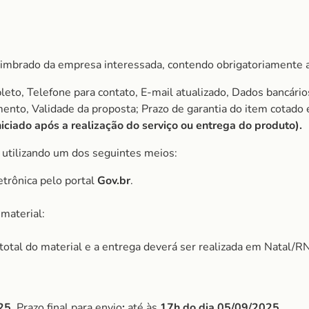
imbrado da empresa interessada, contendo obrigatoriamente a
to, Telefone para contato, E-mail atualizado, Dados bancário
amento, Validade da proposta; Prazo de garantia do item cota
ciado após a realização do serviço ou entrega do produto).
, utilizando um dos seguintes meios:
etrônica pelo portal
Gov.br
.
material:
r total do material e a entrega deverá ser realizada em Natal/RN
25
, Prazo final para envio
:
até às
17h do dia
05/09/2025