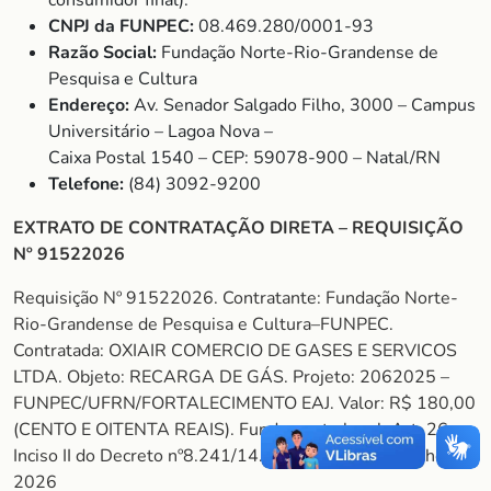
consumidor final).
CNPJ da FUNPEC:
08.469.280/0001-93
Razão Social:
Fundação Norte-Rio-Grandense de
Pesquisa e Cultura
Endereço:
Av. Senador Salgado Filho, 3000 – Campus
Universitário – Lagoa Nova –
Caixa Postal 1540 – CEP: 59078-900 – Natal/RN
Telefone:
(84) 3092-9200
EXTRATO DE CONTRATAÇÃO DIRETA – REQUISIÇÃO
Nº 91522026
Requisição Nº 91522026. Contratante: Fundação Norte-
Rio-Grandense de Pesquisa e Cultura–FUNPEC.
Contratada: OXIAIR COMERCIO DE GASES E SERVICOS
LTDA. Objeto: RECARGA DE GÁS. Projeto: 2062025 –
FUNPEC/UFRN/FORTALECIMENTO EAJ. Valor: R$ 180,00
(CENTO E OITENTA REAIS). Fundamento legal: Art. 26,
Inciso II do Decreto nº8.241/14. Natal/RN, 16 de junho de
2026