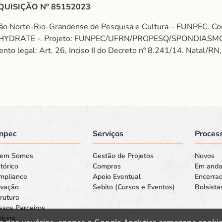
QUISIÇÃO Nº 85152023
ção Norte-Rio-Grandense de Pesquisa e Cultura – FUNPEC. C
IHYDRATE -. Projeto: FUNPEC/UFRN/PROPESQ/SPONDIASMOM
ento legal: Art. 26, Inciso II do Decreto nº 8.241/14. Natal/RN
npec
Serviços
Process
em Somos
Gestão de Projetos
Novos
tórico
Compras
Em and
mpliance
Apoio Eventual
Encerra
ovação
Sebito (Cursos e Eventos)
Bolsista
rutura
ssos Parceiros
ícias