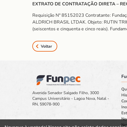
EXTRATO DE CONTRATAÇÃO DIRETA – RE
Requisição Nº 85152023 Contratante: Funda
ALDRICH BRASIL LTDAK. Objeto: RUTIN TR
(seiscentos e cinquenta e cinco reais). Fundam
Voltar
Fu
Qu
Avenida Senador Salgado Filho, 3000
His
Campus Universitário - Lagoa Nova, Natal -
Co
RN, 59078-900
In
Est
No
Not