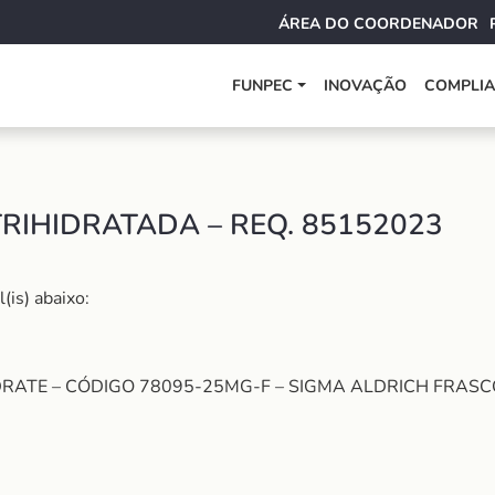
ÁREA DO COORDENADOR
FUNPEC
INOVAÇÃO
COMPLI
RIHIDRATADA – REQ. 85152023
(is) abaixo:
DRATE – CÓDIGO 78095-25MG-F – SIGMA ALDRICH FRAS