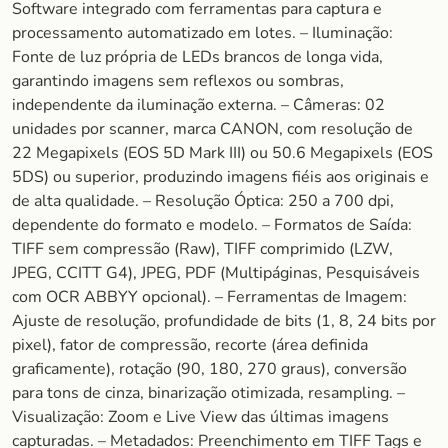
Software integrado com ferramentas para captura e
processamento automatizado em lotes. – Iluminação:
Fonte de luz própria de LEDs brancos de longa vida,
garantindo imagens sem reflexos ou sombras,
independente da iluminação externa. – Câmeras: 02
unidades por scanner, marca CANON, com resolução de
22 Megapixels (EOS 5D Mark III) ou 50.6 Megapixels (EOS
5DS) ou superior, produzindo imagens fiéis aos originais e
de alta qualidade. – Resolução Óptica: 250 a 700 dpi,
dependente do formato e modelo. – Formatos de Saída:
TIFF sem compressão (Raw), TIFF comprimido (LZW,
JPEG, CCITT G4), JPEG, PDF (Multipáginas, Pesquisáveis
com OCR ABBYY opcional). – Ferramentas de Imagem:
Ajuste de resolução, profundidade de bits (1, 8, 24 bits por
pixel), fator de compressão, recorte (área definida
graficamente), rotação (90, 180, 270 graus), conversão
para tons de cinza, binarização otimizada, resampling. –
Visualização: Zoom e Live View das últimas imagens
capturadas. – Metadados: Preenchimento em TIFF Tags e